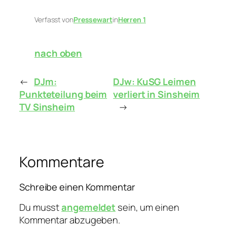
Verfasst von
Pressewart
in
Herren 1
nach oben
←
DJm:
DJw: KuSG Leimen
Punkteteilung beim
verliert in Sinsheim
TV Sinsheim
→
Kommentare
Schreibe einen Kommentar
Du musst
angemeldet
sein, um einen
Kommentar abzugeben.