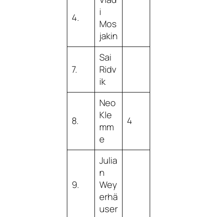
i
4.
Mos
jakin
Sai
7.
Ridv
ik
Neo
Kle
8.
4
mm
e
Julia
n
9.
Wey
erhä
user