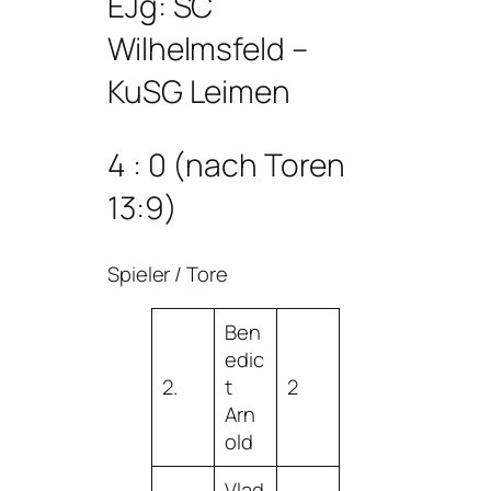
EJg: SC
Wilhelmsfeld –
KuSG Leimen
4 : 0 (nach Toren
13:9)
Spieler / Tore
Ben
edic
2.
t
2
Arn
old
Vlad