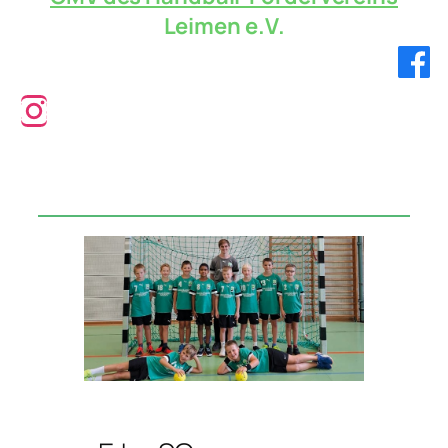
Leimen e.V.
Verbandsliga!