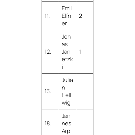
Emil
11.
Elfn
2
er
Jon
as
12.
Jan
1
etzk
i
Julia
n
13.
Hell
wig
Jan
18.
nes
Arp