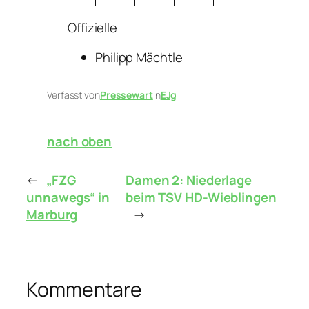
Offizielle
Philipp Mächtle
Verfasst von
Pressewart
in
EJg
nach oben
←
„FZG
Damen 2: Niederlage
unnawegs“ in
beim TSV HD-Wieblingen
Marburg
→
Kommentare