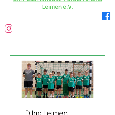
Leimen e.V.
Verbandsliga!
DJm: Leimen