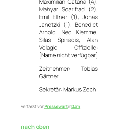
Maximilian Catana (4),
Mahyar Soarifrad (2),
Emil Elfner (1), Jonas
Janetzki (1), Benedict
Arnold, Neo Klemme,
Silas Spiriadis, Alan
Velagic Offizielle:
[Name nicht verfügbar]
Zeitnehmer: Tobias
Gärtner
Sekretär: Markus Zech
Verfasst von
Pressewart
in
DJm
nach oben