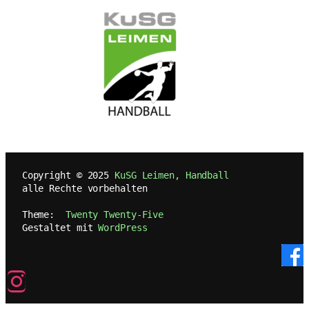
   Copyright © 2025 
KuSG Leimen, Handball
   alle Rechte vorbehalten
   Theme:  
Twenty Twenty-Five
   Gestaltet mit 
WordPress