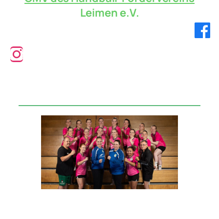
Leimen e.V.
Verbandsliga!