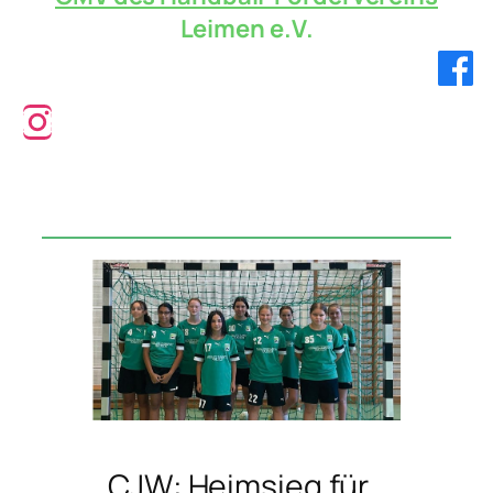
Leimen e.V.
Verbandsliga!
CJW: Heimsieg für