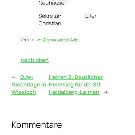
Neuhäuser
Sekretär: Erler
Christian
Verfasst von
Pressewart
in
AJm
nach oben
←
DJw:
Herren 2: Deutlicher
Niederlage in
Heimsieg für die SG
Wiesloch
Heidelberg-Leimen
→
Kommentare