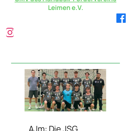
Leimen e.V.
Verbandsliga!
AJm: Die JSG