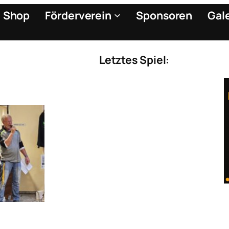
Shop
Förderverein
Sponsoren
Gal
Letztes Spiel:
llcamp
nam!
Leimen
Leimen
er den
reiche