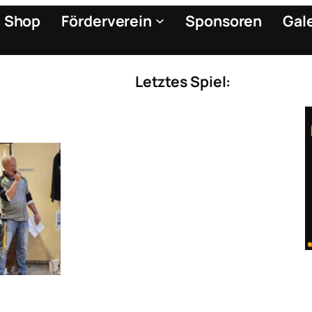
Shop
Förderverein
Sponsoren
Gal
Letztes Spiel:
llcamp
nam!
Leimen
Leimen
er den
reiche