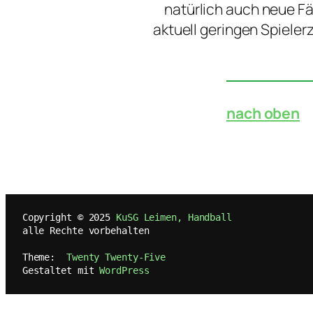
natürlich auch neue Fä
aktuell geringen Spielerz
nach oben
   Copyright © 2025 
KuSG Leimen, Handball
   alle Rechte vorbehalten
   Theme:  
Twenty Twenty-Five
   Gestaltet mit 
WordPress