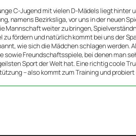
junge C-Jugend mit vielen D-Mädels liegt hinter 
g, namens Bezirksliga, vor uns in der neuen Sp
 die Mannschaft weiter zu bringen, Spielverständn
zu fördern und natürlich kommt bei uns der Spaß
spannt, wie sich die Mädchen schlagen werden. Al
ere sowie Freundschaftsspiele, bei denen man se
ilsten Sport der Welt hat. Eine richtig coole Tr
tützung – also kommt zum Training und probiert 