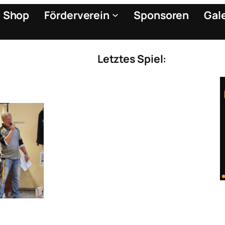
Shop
Förderverein
Sponsoren
Gal
Letztes Spiel:
llcamp
nam!
Leimen
Leimen
er den
reiche