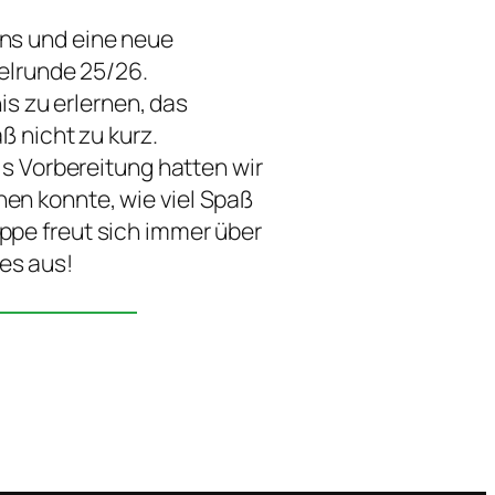
uns und eine neue
ielrunde 25/26.
is zu erlernen, das
 nicht zu kurz.
s Vorbereitung hatten wir
hen konnte, wie viel Spaß
uppe freut sich immer über
es aus!