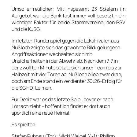
Umso erfreulicher: Mit insgesamt 23 Spielern im
Aufgebot war die Bank fast immer voll besetzt – ein
wichtiger Faktor für beide Stammvereine, den PSV
und die KuSG.
Im letzten Rundenspiel gegen die Lokalrivalen aus
Nußloch zeigte sich das gewohnte Bild: gelungene
Angriffsaktionen wechselten sich mit
Unsicherheiten in der Abwehr ab. Nach dem 7:7 in
der zwölften Minute setzte sich unser Team bis zur
Halbzeit mit vier Toren ab. Nußloch blieb zwar dran,
doch am Ende stand ein verdienter 30:26-Erfolg für
die SG HD-Leimen.
Für Deniz war es das letzte Spiel, bevor er nach
Lörrach zieht – hoffentlich findet er dort auch
sportlich eine neue Heimat.
Es spielten:
Stefan Ruhnau (Tor); Micki Weigel (4/1); Philipp