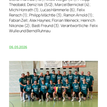
Theobald; Deniz Isik (5/2); Marcel Bernickel (4);
Michi Honrath (1); Lucas Hämmerle (6); Felix
Rensch (1); Philipp Mächtle (3); Ramon Arnold (1);
Fabian Zell; Alex Haynes; Florian Weineck; Heinrich
Nikonow (2); Basti Freund (3). Verantwortliche: Felix
Wulle und Bernd Ruhnau
06.05.2026