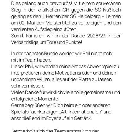
Dies gelang auch bravourös! Mit einem souveränen
Sieg in der knallvollen IGH gegen die SG Nußloch
gelang es den 1. Herren der SG Heidelberg – Leimen
am 02. Mai den Meistertitel zu verteidigen und den
verdienten Aufstieg einzutüten!
Somit kämpfen wir in der Runde 2026/27 in der
Verbandsliga um Tore und Punkte!
In der nächsten Runde werden wir Phil nicht mehr
mit im Team haben.
Lieber Phil, wir werden deine Art das Abwehrspiel zu
interpretieren, deine Motivationsreden und deinen
unbändigen Willen, alles auf der Platte zu lassen,
sehr vermissen.
Vielen Danke für wirklich viele tolle gemeinsame und
erfolgreiche Momente!
Gerne begrüßen wir Dich beim ein oder anderen
Spiel als fachkundigen „Alt-Internationalen“ und
anschließend im Foyer auf ein Getränk.
Jetzt erholt sich das Team erstmal von der