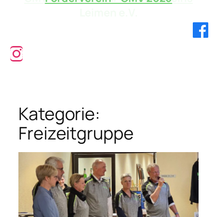
Leimen e.V.
Verbandsliga!
Kategorie:
Freizeitgruppe