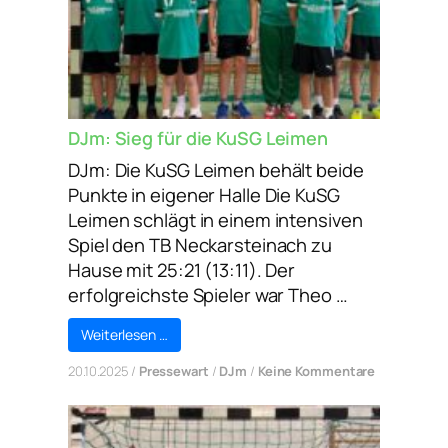
DJm: Sieg für die KuSG Leimen
DJm: Die KuSG Leimen behält beide
Punkte in eigener Halle Die KuSG
Leimen schlägt in einem intensiven
Spiel den TB Neckarsteinach zu
Hause mit 25:21 (13:11). Der
erfolgreichste Spieler war Theo …
Weiterlesen …
zu
20.10.2025
/
Pressewart
/
DJm
/
Keine Kommentare
DJm:
Sieg
für
die