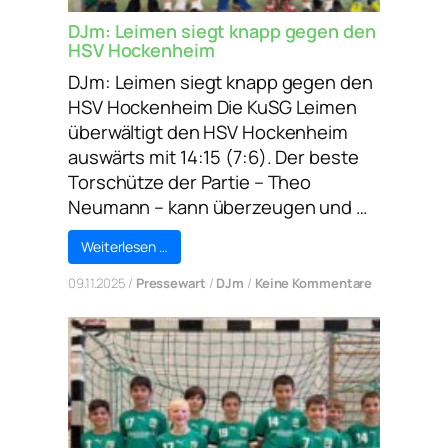
DJm: Leimen siegt knapp gegen den
HSV Hockenheim
DJm: Leimen siegt knapp gegen den
HSV Hockenheim Die KuSG Leimen
überwältigt den HSV Hockenheim
auswärts mit 14:15 (7:6). Der beste
Torschütze der Partie – Theo
Neumann – kann überzeugen und …
Weiterlesen …
zu
09.11.2025
/
Pressewart
/
DJm
/
Keine Kommentare
DJm:
Leimen
siegt
knapp
gegen
den
HSV
Hockenhei