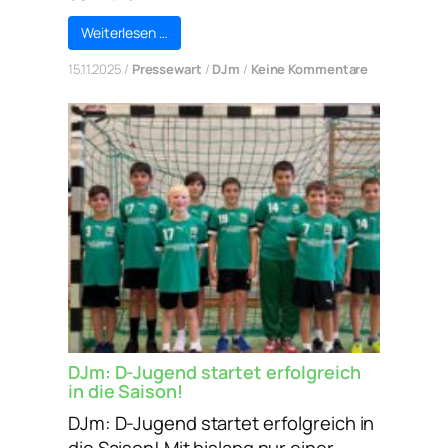
Weiterlesen …
zu
15.11.2025
/
Pressewart
/
DJm
/
Keine Kommentare
DJm:
Niederlage
gegen
JSG
St.
Leon/Reilin
DJm: D-Jugend startet erfolgreich
in die Saison!
DJm: D-Jugend startet erfolgreich in
die Saison! Mit bislang nur einer