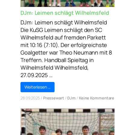
DJm: Leimen schlägt Wilhelmsfeld
DJm: Leimen schlägt Wilhelmsfeld
Die KuSG Leimen schlägt den SC
Wilhelmsfeld auf fremden Parkett
mit 10:16 (7:10). Der erfolgreichste
Goalgetter war Theo Neumann mit 8
Treffern. Handball Spieltag in
Wilhelmsfeld Wilhelmsfeld,
27.09.2025 …
Weiterlesen …
zu
28.09.2025
/
Pressewart
/
DJm
/
Keine Kommentare
DJm:
Leimen
schlägt
Wilhelmsf