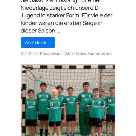
Niederlage zeigt sich unsere D-
Jugend in starker Form. Für viele der
Kinder waren die ersten Siege in
dieser Saison …
Weiterlesen …
zu
15.11.2025
/
Pressewart
/
DJm
/
Keine Kommentare
DJm:
D-
Jugend
startet
erfolgreich
in
die
Saison!