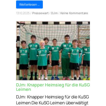
Weiterlesen …
zu
13.10.2025
/
Pressewart
/
DJm
/
Keine Kommentare
DJm:
Punkteteilu
beim
TV
Sinsheim
DJm: Knapper Heimsieg für die KuSG
Leimen
DJm: Knapper Heimsieg für die KuSG
Leimen Die KuSG Leimen überwältigt