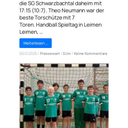
die SG Schwarzbachtal daheim mit
17:15 (10:7). Theo Neumann war der
beste Torschütze mit 7
Toren. Handball Spieltag in Leimen
Leimen, …
Weiterlesen …
zu
06.10.2025
/
Pressewart
/
DJm
/
Keine Kommentare
DJm:
Knapper
Heimsieg
für
die
KuSG
Leimen